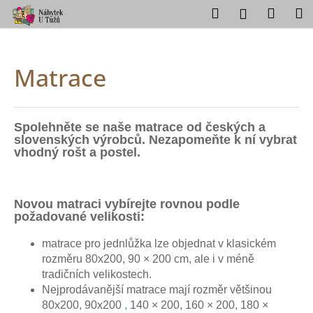
K
Přejít
Hledat
Náku
M
Přihlášení
na
o
obsah
Zpět
Zpět
košík
š
í
Matrace
C
k
o
p
o
Spolehněte se naše matrace od českých a
slovenských výrobců. Nezapomeňte k ní vybrat
t
vhodný rošt a postel.
ř
e
b
Novou matraci vybírejte rovnou podle
požadované velikosti:
u
j
matrace pro jednlůžka lze objednat
v klasickém
e
rozměru
80x200, 90 × 200
cm, ale i v méně
t
tradičních velikostech.
e
Nejprodávanější
matrac
e
mají rozměr většinou
80x200, 90x200
,
140 × 200
,
160 × 200
,
180 ×
n