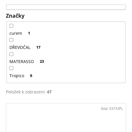
o
d
Značky
u
k
curem
1
t
ů
DŘEVOČAL
17
MATERASSO
23
Tropico
6
Položek k zobrazení:
47
V
Kód:
537/UPL
ý
p
i