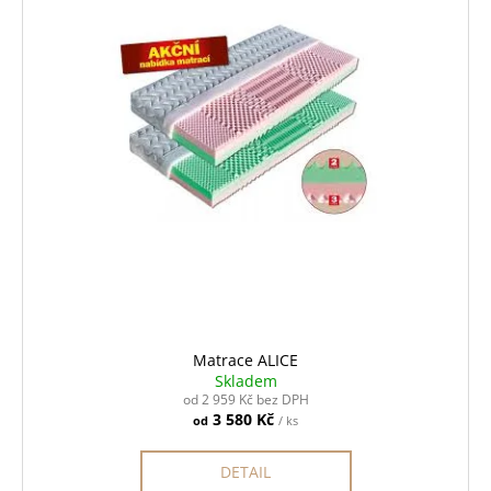
s
p
r
o
d
u
k
t
ů
Matrace ALICE
Skladem
od 2 959 Kč bez DPH
3 580 Kč
od
/ ks
DETAIL