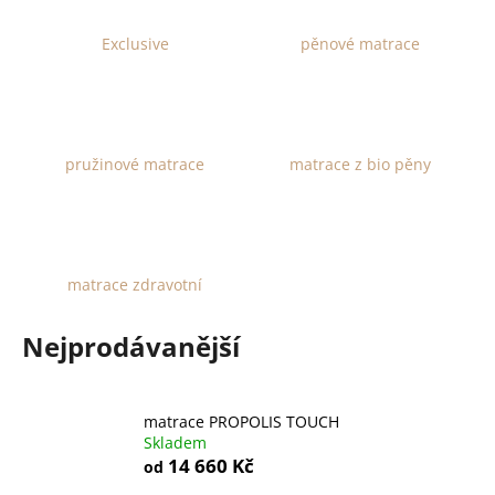
č
u
Exclusive
pěnové matrace
j
e
m
e
pružinové matrace
matrace z bio pěny
MATRACE
LIMA
4
100
Kč
matrace zdravotní
Nejprodávanější
matrace PROPOLIS TOUCH
Skladem
14 660 Kč
od