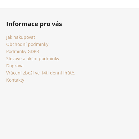
k
á
o
d
Z
v
a
á
á
c
Informace pro vás
n
p
í
í
p
a
Jak nakupovat
r
t
Obchodní podmínky
v
í
Podmínky GDPR
k
Slevové a akční podmínky
y
Doprava
v
Vrácení zboží ve 14ti denní lhůtě.
ý
Kontakty
p
i
s
u