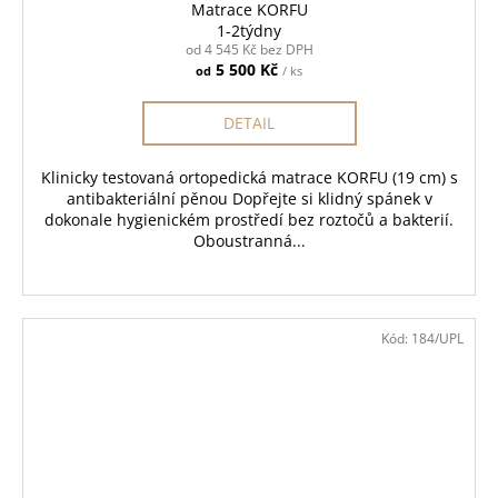
Matrace KORFU
1-2týdny
od 4 545 Kč bez DPH
5 500 Kč
od
/ ks
DETAIL
Klinicky testovaná ortopedická matrace KORFU (19 cm) s
antibakteriální pěnou Dopřejte si klidný spánek v
dokonale hygienickém prostředí bez roztočů a bakterií.
Oboustranná...
Kód:
184/UPL