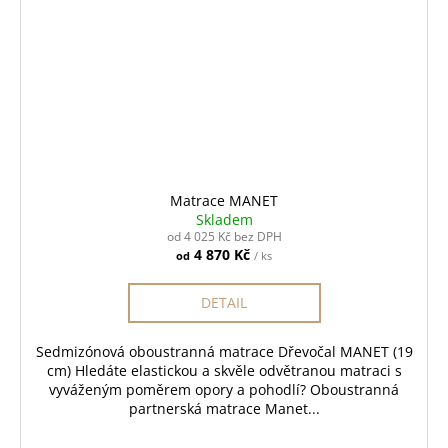
Matrace MANET
Skladem
od 4 025 Kč bez DPH
4 870 Kč
od
/ ks
DETAIL
Sedmizónová oboustranná matrace Dřevočal MANET (19
cm) Hledáte elastickou a skvěle odvětranou matraci s
vyváženým poměrem opory a pohodlí? Oboustranná
partnerská matrace Manet...