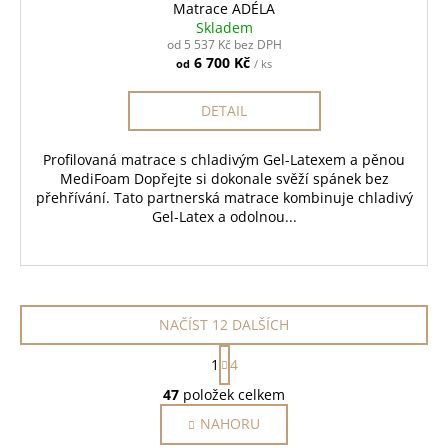
Matrace ADÉLA
Skladem
od 5 537 Kč bez DPH
6 700 Kč
od
/ ks
DETAIL
Profilovaná matrace s chladivým Gel-Latexem a pěnou
MediFoam Dopřejte si dokonale svěží spánek bez
přehřívání. Tato partnerská matrace kombinuje chladivý
Gel-Latex a odolnou...
NAČÍST 12 DALŠÍCH
S
1
4
t
O
r
47
položek celkem
v
á
NAHORU
l
n