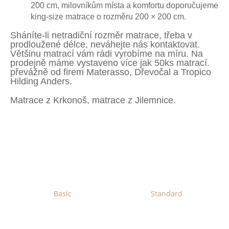
200
cm, milovníkům místa a komfortu doporučujeme
a
king-size matrace o rozměru
200 × 200
cm.
j
Sháníte-li netradiční rozměr matrace, třeba v
í
prodloužené délce, neváhejte nás
kontaktovat
.
t
Většinu matrací vám rádi vyrobíme na míru. Na
prodejně máme vystaveno více jak 50ks matrací.
?
převážně od firem Materasso, Dřevočal a Tropico
Hilding Anders.
Matrace z Krkonoš, matrace z Jilemnice.
HLEDAT
D
o
p
Basic
Standard
o
r
u