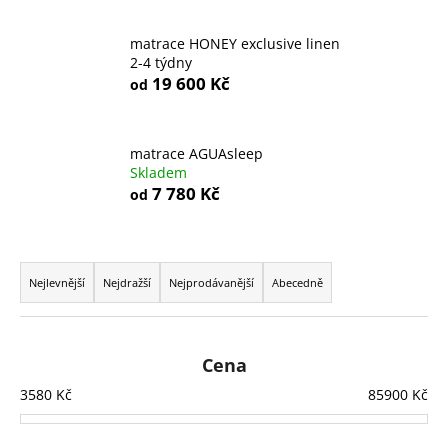
matrace HONEY exclusive linen
2-4 týdny
19 600 Kč
od
matrace AGUAsleep
Skladem
7 780 Kč
od
Ř
a
Nejlevnější
Nejdražší
Nejprodávanější
Abecedně
z
e
n
Cena
í
3580
Kč
85900
Kč
p
r