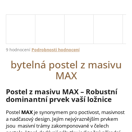
a
j
í
t
?
Průměrné
9 hodnocení
Podrobnosti hodnocení
hodnocení
bytelná postel z masivu
produktu
je
HLEDAT
MAX
5,0
z
5
hvězdiček.
Postel z masivu MAX – Robustní
D
dominantní prvek vaší ložnice
o
p
Postel
MAX
je synonymem pro poctivost, masivnost
o
a nadčasový design. Jejím nejvýraznějším prvkem
r
jsou masivní trámy zakomponované v čelech
u