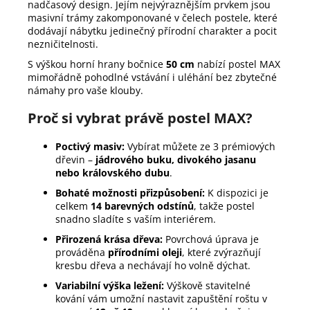
nadčasový design. Jejím nejvýraznějším prvkem jsou
masivní trámy zakomponované v čelech postele, které
dodávají nábytku jedinečný přírodní charakter a pocit
nezničitelnosti.
S výškou horní hrany bočnice
50 cm
nabízí postel MAX
mimořádně pohodlné vstávání i uléhání bez zbytečné
námahy pro vaše klouby.
Proč si vybrat právě postel MAX?
Poctivý masiv:
Vybírat můžete ze 3 prémiových
dřevin –
jádrového buku, divokého jasanu
nebo královského dubu
.
Bohaté možnosti přizpůsobení:
K dispozici je
celkem
14 barevných odstínů
, takže postel
snadno sladíte s vaším interiérem.
Přirozená krása dřeva:
Povrchová úprava je
prováděna
přírodními oleji
, které zvýrazňují
kresbu dřeva a nechávají ho volně dýchat.
Variabilní výška ležení:
Výškově stavitelné
kování vám umožní nastavit zapuštění roštu v