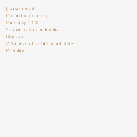
a
Jak nakupovat
t
Obchodní podmínky
í
Podmínky GDPR
Slevové a akční podmínky
Doprava
Vrácení zboží ve 14ti denní lhůtě.
Kontakty