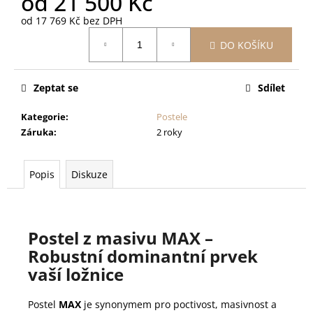
od
21 500 Kč
od
17 769 Kč
bez DPH
Měrná
DO KOŠÍKU
cena:
Zeptat se
Sdílet
Kategorie
:
Postele
Záruka
:
2 roky
Popis
Diskuze
Postel z masivu MAX –
Robustní dominantní prvek
vaší ložnice
Postel
MAX
je synonymem pro poctivost, masivnost a