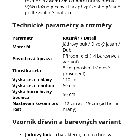
rozmezí
12 až 19 cm
od horní hrany bočnice.
Výšku ložné plochy si tak přizpůsobíte přesně
podle zvolené matrace.
Technické parametry a rozměry
Parametr
Rozměr / Detail
Jádrový buk / Divoký jasan /
Materiál
Dub
Přírodní olej (14 barevných
Povrchová úprava
variant)
8 cm (masivní trámové
Tloušťka čela
provedení)
Výška čela u hlavy
110 cm
Výška čela u nohou
60 cm
Výška horní hrany
50 cm
bočnice
Nastavení kování pro
-12 cm až -19 cm (od horní
rošt
hrany)
Vzorník dřevin a barevných variant
Jádrový buk
– charakterní, teplá a hřejivá