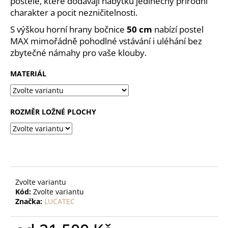
č
postele, které dodávají nábytku jedinečný přírodní
u
charakter a pocit nezničitelnosti.
j
S výškou horní hrany bočnice
50 cm
nabízí postel
e
MAX mimořádně pohodlné vstávání i uléhání bez
m
zbytečné námahy pro vaše klouby.
e
MATERIÁL
MATRACE
DÁŠA
6
ROZMĚR LOŽNÉ PLOCHY
320
Kč
Zvolte variantu
Kód:
Zvolte variantu
Značka:
LUCATEC