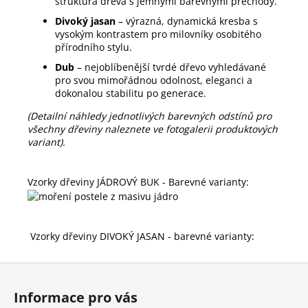
struktura dřeva s jemnými barevnými přechody.
Divoký jasan
– výrazná, dynamická kresba s
vysokým kontrastem pro milovníky osobitého
přírodního stylu.
Dub
– nejoblíbenější tvrdé dřevo vyhledávané
pro svou mimořádnou odolnost, eleganci a
dokonalou stabilitu po generace.
(Detailní náhledy jednotlivých barevných odstínů pro
všechny dřeviny naleznete ve fotogalerii produktových
variant).
Vzorky dřeviny JÁDROVÝ BUK - Barevné varianty:
Vzorky dřeviny DIVOKÝ JASAN - barevné varianty:
Z
á
Informace pro vás
p