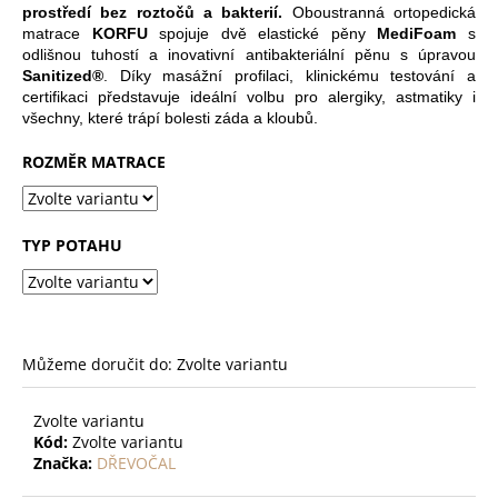
č
prostředí bez roztočů a bakterií.
Oboustranná ortopedická
u
matrace
KORFU
spojuje dvě elastické pěny
MediFoam
s
j
odlišnou tuhostí a inovativní antibakteriální pěnu s úpravou
e
Sanitized®
. Díky masážní profilaci, klinickému testování a
m
certifikaci představuje ideální volbu pro alergiky, astmatiky i
všechny, které trápí bolesti záda a kloubů.
e
ROZMĚR MATRACE
MATRACE
LUSSA
15
TYP POTAHU
550
Kč
Můžeme doručit do:
Zvolte variantu
Zvolte variantu
Kód:
Zvolte variantu
Značka:
DŘEVOČAL