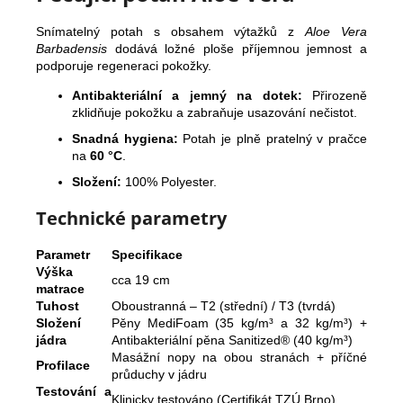
Snímatelný potah s obsahem výtažků z
Aloe Vera
Barbadensis
dodává ložné ploše příjemnou jemnost a
podporuje regeneraci pokožky.
Antibakteriální a jemný na dotek:
Přirozeně
zklidňuje pokožku a zabraňuje usazování nečistot.
Snadná hygiena:
Potah je plně pratelný v pračce
na
60 °C
.
Složení:
100% Polyester.
Technické parametry
Parametr
Specifikace
Výška
cca 19 cm
matrace
Tuhost
Oboustranná – T2 (střední) / T3 (tvrdá)
Složení
Pěny MediFoam (35 kg/m³ a 32 kg/m³) +
jádra
Antibakteriální pěna Sanitized® (40 kg/m³)
Masážní nopy na obou stranách + příčné
Profilace
průduchy v jádru
Testování a
Klinicky testováno (Certifikát TZÚ Brno)