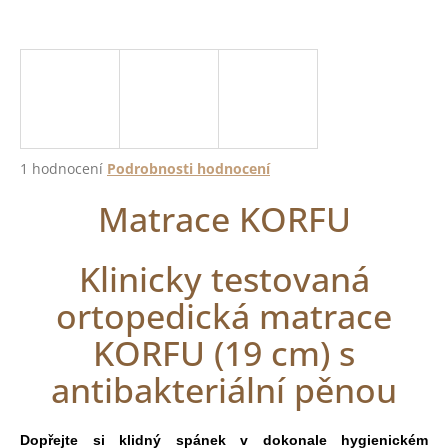
a
j
í
t
?
Průměrné
1 hodnocení
Podrobnosti hodnocení
hodnocení
Matrace KORFU
produktu
je
HLEDAT
5,0
z
Klinicky testovaná
5
hvězdiček.
ortopedická matrace
D
o
KORFU (19 cm) s
p
antibakteriální pěnou
o
r
u
Dopřejte si klidný spánek v dokonale hygienickém