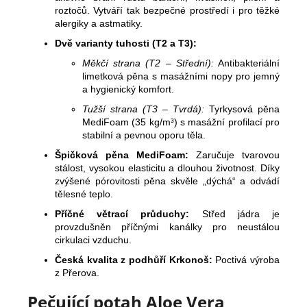
roztočů. Vytváří tak bezpečné prostředí i pro těžké
alergiky a astmatiky.
Dvě varianty tuhosti (T2 a T3):
Měkčí strana (T2 – Střední):
Antibakteriální
limetková pěna s masážními nopy pro jemný
a hygienický komfort.
Tužší strana (T3 – Tvrdá):
Tyrkysová pěna
MediFoam (35 kg/m³) s masážní profilací pro
stabilní a pevnou oporu těla.
Špičková pěna MediFoam:
Zaručuje tvarovou
stálost, vysokou elasticitu a dlouhou životnost. Díky
zvýšené pórovitosti pěna skvěle „dýchá“ a odvádí
tělesné teplo.
Příčné větrací průduchy:
Střed jádra je
provzdušněn příčnými kanálky pro neustálou
cirkulaci vzduchu.
Česká kvalita z podhůří Krkonoš:
Poctivá výroba
z Přerova.
Pečující potah Aloe Vera