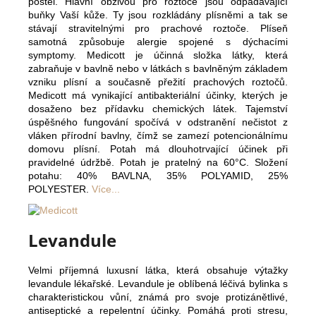
postel. Hlavní obživou pro roztoče jsou odpadávající
buňky Vaší kůže. Ty jsou rozkládány plísněmi a tak se
stávají stravitelnými pro prachové roztoče. Plíseň
samotná způsobuje alergie spojené s dýchacími
symptomy. Medicott je účinná složka látky, která
zabraňuje v bavlně nebo v látkách s bavlněným základem
vzniku plísní a současně přežití prachových roztočů.
Medicott má vynikající antibakteriální účinky, kterých je
dosaženo bez přídavku chemických látek. Tajemství
úspěšného fungování spočívá v odstranění nečistot z
vláken přírodní bavlny, čímž se zamezí potencionálnímu
domovu plísní. Potah má dlouhotrvající účinek při
pravidelné údržbě. Potah je pratelný na 60°C. Složení
potahu: 40% BAVLNA, 35% POLYAMID, 25%
POLYESTER.
Více...
Levandule
Velmi příjemná luxusní látka, která obsahuje výtažky
levandule lékařské. Levandule je oblíbená léčivá bylinka s
charakteristickou vůní, známá pro svoje protizánětlivé,
antiseptické a repelentní účinky. Pomáhá proti stresu,