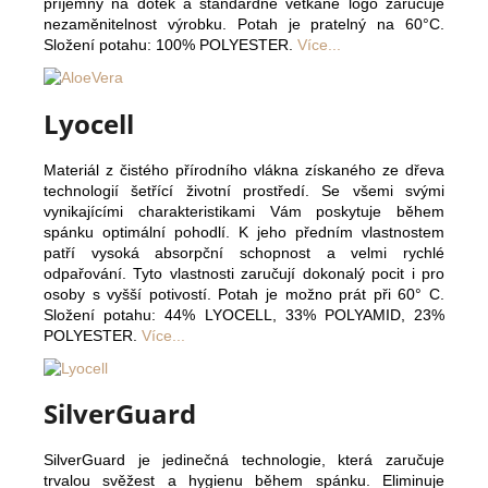
příjemný na dotek a standardně vetkané logo zaručuje
nezaměnitelnost výrobku. Potah je pratelný na 60°C.
Složení potahu: 100% POLYESTER.
Více...
Lyocell
Materiál z čistého přírodního vlákna získaného ze dřeva
technologií šetřící životní prostředí. Se všemi svými
vynikajícími charakteristikami Vám poskytuje během
spánku optimální pohodlí. K jeho předním vlastnostem
patří vysoká absorpční schopnost a velmi rychlé
odpařování. Tyto vlastnosti zaručují dokonalý pocit i pro
osoby s vyšší potivostí. Potah je možno prát při 60° C.
Složení potahu: 44% LYOCELL, 33% POLYAMID, 23%
POLYESTER.
Více...
SilverGuard
SilverGuard je jedinečná technologie, která zaručuje
trvalou svěžest a hygienu během spánku. Eliminuje