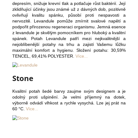
depresím, snižuje krevní tlak a potlačuje růst baktérií. Její
zklidňující účinky jsou známé už z dávných dob, pozitivně
ovlivňují kvalitu spánku, působí proti nespavosti a
nervozitě. Levandule pomůže zmírnit svalové napětí a
podpořit přirozenou regeneraci organismu. Jemná esence
z levandule je skvělým pomocníkem pro hluboký a kvalitní
spánek. Potah Levandule patří mezi nejkvalitnější a
nejoblíbenější potahy na trhu a zajistí Vašemu lůžku
maximální komfort a hygienu. Složení potahu: 30,59%
TENCEL, 69,41% POLYESTER.
Více...
Stone
Kvalitní potah šedé barvy zaujme svým designem a je
odolný proti ušpinění. Je velmi příjemný na dotek,
výborně odvádí vlhkost a rychle vysychá. Lze jej prát na
60 °C.
Více...