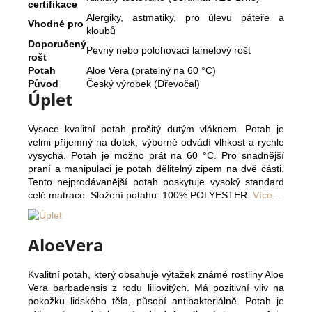
certifikace
Alergiky, astmatiky, pro úlevu páteře a
Vhodné pro
kloubů
Doporučený
Pevný nebo polohovací lamelový rošt
rošt
Potah
Aloe Vera (pratelný na 60 °C)
Původ
Český výrobek (Dřevočal)
Úplet
Vysoce kvalitní potah prošitý dutým vláknem. Potah je
velmi příjemný na dotek, výborně odvádí vlhkost a rychle
vysychá. Potah je možno prát na 60 °C. Pro snadnější
praní a manipulaci je potah dělitelný zipem na dvě části.
Tento nejprodávanější potah poskytuje vysoký standard
celé matrace. Složení potahu: 100% POLYESTER.
Více...
AloeVera
Kvalitní potah, který obsahuje výtažek známé rostliny Aloe
Vera barbadensis z rodu liliovitých. Má pozitivní vliv na
pokožku lidského těla, působí antibakteriálně. Potah je