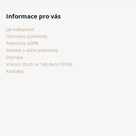
Z
á
Informace pro vás
p
a
Jak nakupovat
t
Obchodní podmínky
í
Podmínky GDPR
Slevové a akční podmínky
Doprava
Vrácení zboží ve 14ti denní lhůtě.
Kontakty