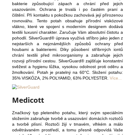
bakterie způsobující zápach a chrání před jejich
usazováním. Ochrana je trvalá i po častém praní a
čištění. Při kontaktu s pokožkou zachovává její přirozenou
rovnováhu. Tento potah obsahuje přírodní viskózové
vlákno, které ve spojení s moderním designem dodává
textilii luxusní charakter. Zaručuje Vám absolutní čistotu a
pohodlí. SilverGuard® úprava využívá stříbro jako jeden z
nejstarších a nejznámějších způsobů ochrany před
houbami a bakteriemi. Díky působení stříbrných iontů
chrání textilii před mikroorganismy a zabraňuje jejich
rozvoji přírodní cestou. SilverGuard® zajišťuje konstantní
svěžest a hygienu lůžka, vysokou odolnost proti oděru a
žmolkování. Potah je pratelný na 60°C. Složení potahu:
35% VISKÓZA, 2% POLYAMID, 63% POLYESTER.
Více...
Medicott
Značkový typ pleteného potahu, který svým speciálním
složením zabraňuje tvorbě a usazování domácích roztočů
a tvorbě plísní. Roztoči žijí v tmavém, vlhkém a málo
odvětrávaném prostředí, a tomu přesně odpovídá Vaše