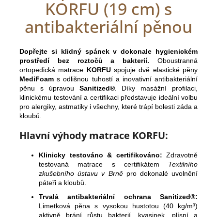
KORFU (19 cm) s
antibakteriální pěnou
Dopřejte si klidný spánek v dokonale hygienickém
prostředí bez roztočů a bakterií.
Oboustranná
ortopedická matrace
KORFU
spojuje dvě elastické pěny
MediFoam
s odlišnou tuhostí a inovativní antibakteriální
pěnu s úpravou
Sanitized®
. Díky masážní profilaci,
klinickému testování a certifikaci představuje ideální volbu
pro alergiky, astmatiky i všechny, které trápí bolesti záda a
kloubů.
Hlavní výhody matrace KORFU:
Klinicky testováno & certifikováno:
Zdravotně
testovaná matrace s certifikátem
Textilního
zkušebního ústavu v Brně
pro dokonalé uvolnění
páteři a kloubů.
Trvalá antibakteriální ochrana Sanitized®:
Limetková pěna s vysokou hustotou (40 kg/m³)
aktivně brání růstu bakterií, kvasinek, plísní a