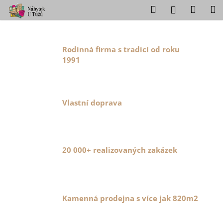
K
Přejít
Hledat
Náku
M
Přihlášení
na
o
obsah
Zpět
Zpět
košík
V
š
í
í
Rodinná firma s tradicí od roku
C
k
1991
t
o
p
e
o
j
Vlastní doprava
t
ř
t
e
e
b
20 000+ realizovaných zakázek
u
v
j
n
e
a
t
Kamenná prodejna s více jak 820m2
e
š
n