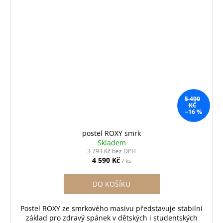
5 490
KČ
–16 %
postel ROXY smrk
Skladem
3 793 Kč bez DPH
4 590 Kč
/ ks
DO KOŠÍKU
Postel ROXY ze smrkového masivu představuje stabilní
základ pro zdravý spánek v dětských i studentských