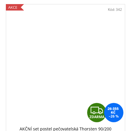
AKCE
Kód:
342
Z
26 355
KČ
–26 %
ZDARMA
D
AKČNÍ set postel pečovatelská Thorsten 90/200