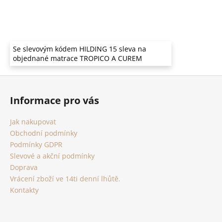
Se slevovým kódem HILDING 15 sleva na
objednané matrace TROPICO A CUREM
Z
á
Informace pro vás
p
a
Jak nakupovat
t
Obchodní podmínky
í
Podmínky GDPR
Slevové a akční podmínky
Doprava
Vrácení zboží ve 14ti denní lhůtě.
Kontakty