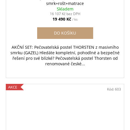
A
smrk+rošt+matrace
Skladem
R
16 107 Kč bez DPH
19 490 Kč
/ ks
M
DO KOŠÍKU
A
AKČNÍ SET: Pečovatelská postel THORSTEN z masivního
smrku (GAZEL) Hledáte kompletní, pohodlné a bezpečné
řešení pro své blízké? Pečovatelská postel Thorsten od
renomované české...
AKCE
Kód:
603