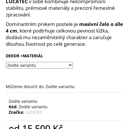
č
LUCATEC
v sobě kombinuje nekompromisní
u
stabilitu, prémiové materiály a precizní řemeslné
j
zpracování.
e
Dominantním prvkem postele je
masivní čelo o síle
m
4 cm
, které podtrhuje celkovou pevnost lůžka,
e
dodává mu nezaměnitelný charakter a zaručuje
dlouhou životnost po celé generace.
MATRACE
OCTAGON
DEKOR +MATERIÁL
12
060
Kč
Můžeme doručit do:
Zvolte variantu
Zvolte variantu
Kód:
Zvolte variantu
Značka:
LUCATEC
od
15 500 Kč