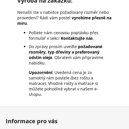
Výroba na zakázku:
Nenašli ste v nabídce požadovaný rozměr nebo
provedení? Rádi vám postel
vyrobíme přesně na
míru
.
Pošlete nám cenovou poptávku přes
formulář v sekci
Kontaktujte nás
.
Do zprávy prosím uveďte
požadované
rozměry, typ dřeviny a preferovaný
odstín oleje
. Obratem vám připravíme
nabídku.
Upozornění:
Uvedená cena je za
samotný rám postele (bez roštu a
matrace). Vhodné rošty a matrace si
můžete pohodlně vybrat v našem e-
shopu.
Z
á
Informace pro vás
p