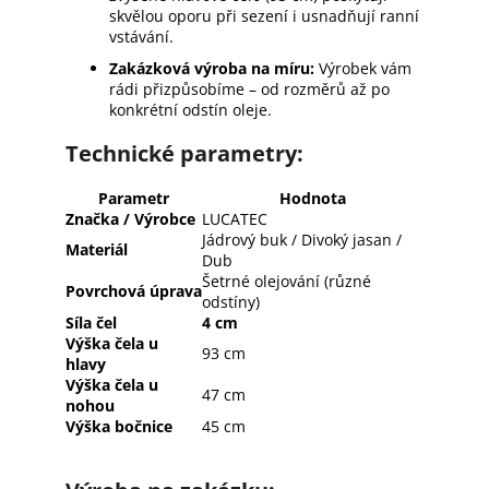
skvělou oporu při sezení i usnadňují ranní
vstávání.
Zakázková výroba na míru:
Výrobek vám
rádi přizpůsobíme – od rozměrů až po
konkrétní odstín oleje.
Technické parametry:
Parametr
Hodnota
Značka / Výrobce
LUCATEC
Jádrový buk / Divoký jasan /
Materiál
Dub
Šetrné olejování (různé
Povrchová úprava
odstíny)
Síla čel
4 cm
Výška čela u
93 cm
hlavy
Výška čela u
47 cm
nohou
Výška bočnice
45 cm