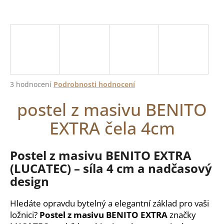
a
j
í
t
?
Průměrné
3 hodnocení
Podrobnosti hodnocení
hodnocení
postel z masivu BENITO
produktu
je
HLEDAT
EXTRA čela 4cm
4,3
z
5
hvězdiček.
Postel z masivu BENITO EXTRA
D
(LUCATEC) – síla 4 cm a nadčasový
o
design
p
o
r
Hledáte opravdu bytelný a elegantní základ pro vaši
u
ložnici?
Postel z masivu BENITO EXTRA
značky