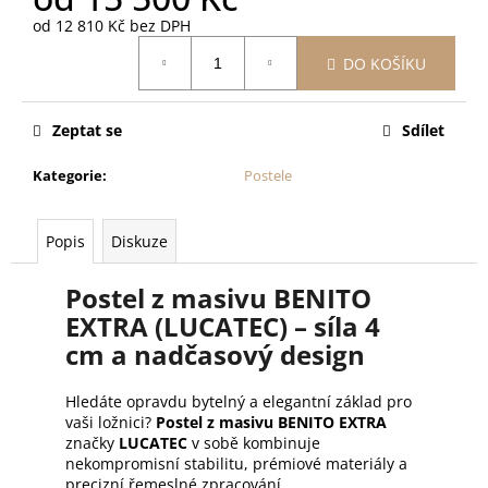
od
12 810 Kč
bez DPH
Měrná
DO KOŠÍKU
cena:
Zeptat se
Sdílet
Kategorie
:
Postele
Popis
Diskuze
Postel z masivu BENITO
EXTRA (LUCATEC) – síla 4
cm a nadčasový design
Hledáte opravdu bytelný a elegantní základ pro
vaši ložnici?
Postel z masivu BENITO EXTRA
značky
LUCATEC
v sobě kombinuje
nekompromisní stabilitu, prémiové materiály a
precizní řemeslné zpracování.