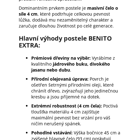
Dominantním prvkem postele je
masivní čelo o
síle 4 cm
, které podtrhuje celkovou pevnost
lůžka, dodává mu nezaměnitelný charakter a
zaručuje dlouhou životnost po celé generace.
Hlavní výhody postele BENITO
EXTRA:
Prémiové dřeviny na výběr:
Vyrábíme z
kvalitního
jádrového buku, divokého
jasanu nebo dubu
.
Přírodní olejovaná úprava:
Povrch je
ošetřen šetrnými přírodními oleji, které
chránít dřevo, zvýrazňují jeho jedinečnou
kresbu a jsou příjemné na dotek.
Extrémní robustnost (4 cm čela):
Poctivá
tloušťka materiálu 4 cm zajišťuje
maximální pevnost bez vrzání pro váš
ničím nerušený spánek.
Pohodlné vstávání:
Výška bočnice 45 cm a
zvýšené hlavové čelo (93 cm) poskytují