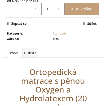
od
6 860 Kč
bez DPH
Měrná
DO KOŠÍKU
cena:
Zeptat se
Sdílet
Kategorie
:
Standard
Záruka
:
5 let
Popis
Diskuze
Ortopedická
matrace s pěnou
Oxygen a
Hydrolatexem (20