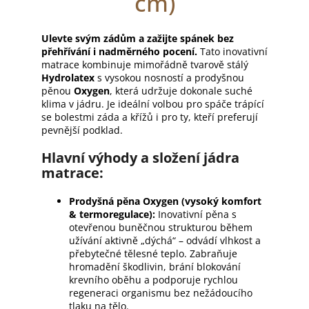
cm)
Ulevte svým zádům a zažijte spánek bez
přehřívání i nadměrného pocení.
Tato inovativní
matrace kombinuje mimořádně tvarově stálý
Hydrolatex
s vysokou nosností a prodyšnou
pěnou
Oxygen
, která udržuje dokonale suché
klima v jádru. Je ideální volbou pro spáče trápící
se bolestmi záda a křížů i pro ty, kteří preferují
pevnější podklad.
Hlavní výhody a složení jádra
matrace:
Prodyšná pěna Oxygen (vysoký komfort
& termoregulace):
Inovativní pěna s
otevřenou buněčnou strukturou během
užívání aktivně „dýchá“ – odvádí vlhkost a
přebytečné tělesné teplo. Zabraňuje
hromadění škodlivin, brání blokování
krevního oběhu a podporuje rychlou
regeneraci organismu bez nežádoucího
tlaku na tělo.