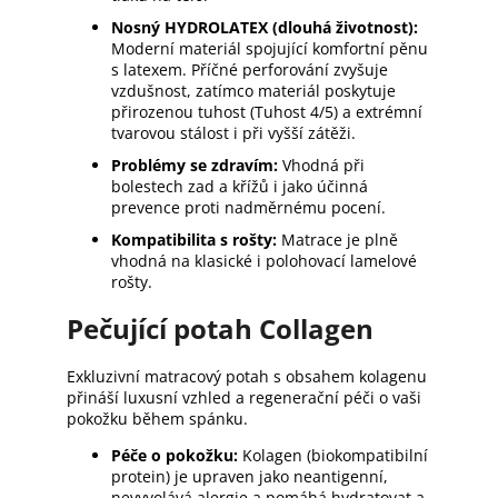
Nosný HYDROLATEX (dlouhá životnost):
Moderní materiál spojující komfortní pěnu
s latexem. Příčné perforování zvyšuje
vzdušnost, zatímco materiál poskytuje
přirozenou tuhost (Tuhost 4/5) a extrémní
tvarovou stálost i při vyšší zátěži.
Problémy se zdravím:
Vhodná při
bolestech zad a křížů i jako účinná
prevence proti nadměrnému pocení.
Kompatibilita s rošty:
Matrace je plně
vhodná na klasické i polohovací lamelové
rošty.
Pečující potah Collagen
Exkluzivní matracový potah s obsahem kolagenu
přináší luxusní vzhled a regenerační péči o vaši
pokožku během spánku.
Péče o pokožku:
Kolagen (biokompatibilní
protein) je upraven jako neantigenní,
nevyvolává alergie a pomáhá hydratovat a