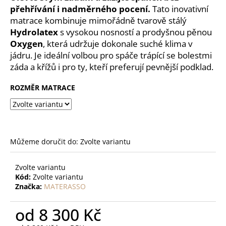
č
přehřívání i nadměrného pocení.
Tato inovativní
u
matrace kombinuje mimořádně tvarově stálý
j
Hydrolatex
s vysokou nosností a prodyšnou pěnou
e
Oxygen
, která udržuje dokonale suché klima v
m
jádru. Je ideální volbou pro spáče trápící se bolestmi
e
záda a křížů i pro ty, kteří preferují pevnější podklad.
MATRACE
ROZMĚR MATRACE
ARTEMIS
6
500
Kč
Můžeme doručit do:
Zvolte variantu
Zvolte variantu
Kód:
Zvolte variantu
Značka:
MATERASSO
od
8 300 Kč