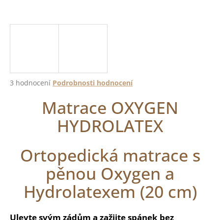
a
j
í
t
?
Průměrné
3 hodnocení
Podrobnosti hodnocení
hodnocení
Matrace OXYGEN
produktu
je
HLEDAT
HYDROLATEX
5,0
z
5
hvězdiček.
Ortopedická matrace s
D
o
pěnou Oxygen a
p
Hydrolatexem (20 cm)
o
r
u
Ulevte svým zádům a zažijte spánek bez