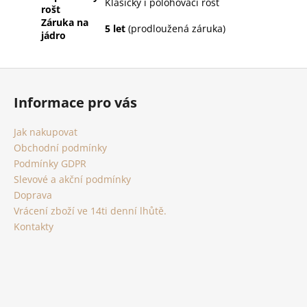
Klasický i polohovací rošt
rošt
Záruka na
5 let
(prodloužená záruka)
jádro
Z
á
Informace pro vás
p
a
Jak nakupovat
t
Obchodní podmínky
í
Podmínky GDPR
Slevové a akční podmínky
Doprava
Vrácení zboží ve 14ti denní lhůtě.
Kontakty