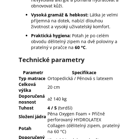
obnovovat kůži.
Vysoká gramáž & hebkost:
Látka je velmi
příjemná na dotek, nabízí dlouhou
životnost a vysoký uživatelský komfort.
Praktická hygiena:
Potah je po celém
obvodu dělitelný zipem na dvě poloviny a
pratelný v pračce na
60 °C
.
Technické parametry
Parametr
Specifikace
Typ matrace
Ortopedická / Pěnová s latexem
Celková
20 cm
výška
Doporučená
až 140 kg
nosnost
Tuhost
4 / 5
(tvrdší)
Pěna Oxygen Foam + Příčně
Složení jádra
perforovaný HYDROLATEX
Collagen (dělitelný zipem, pratelný
Potah
na 60 °C)
Doporučený