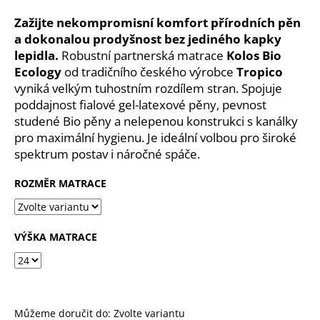
č
u
Zažijte nekompromisní komfort přírodních pěn
j
a dokonalou prodyšnost bez jediného kapky
e
lepidla.
Robustní partnerská matrace
Kolos Bio
m
Ecology
od tradičního českého výrobce
Tropico
e
vyniká velkým tuhostním rozdílem stran. Spojuje
poddajnost fialové gel-latexové pěny, pevnost
studené Bio pěny a nelepenou konstrukci s kanálky
ROZKLÁDACÍ
POSTEL
pro maximální hygienu. Je ideální volbou pro široké
SÁRA
spektrum postav i náročné spáče.
22
285
ROZMĚR MATRACE
Kč
VÝŠKA MATRACE
Můžeme doručit do:
Zvolte variantu