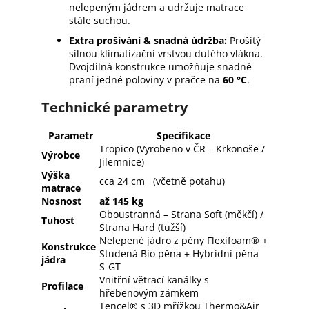
nelepeným jádrem a udržuje matrace
stále suchou.
Extra prošívání & snadná údržba:
Prošitý
silnou klimatizační vrstvou dutého vlákna.
Dvojdílná konstrukce umožňuje snadné
praní jedné poloviny v pračce na
60 °C
.
Technické parametry
Parametr
Specifikace
Tropico (Vyrobeno v ČR – Krkonoše /
Výrobce
Jilemnice)
Výška
cca 24 cm (včetně potahu)
matrace
Nosnost
až 145 kg
Oboustranná – Strana Soft (měkčí) /
Tuhost
Strana Hard (tužší)
Nelepené jádro z pěny Flexifoam® +
Konstrukce
Studená Bio pěna + Hybridní pěna
jádra
S-GT
Vnitřní větrací kanálky s
Profilace
hřebenovým zámkem
Tencel® s 3D mřížkou Thermo&Air