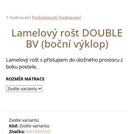
a
j
Průměrné
1 hodnocení
Podrobnosti hodnocení
í
hodnocení
Lamelový rošt DOUBLE
produktu
t
je
?
BV (boční výklop)
5,0
z
5
hvězdiček.
Lamelový rošt s přístupem do úložného prostoru z
boku postele.
HLEDAT
ROZMĚR MATRACE
D
o
p
o
Zvolte variantu
r
Kód:
Zvolte variantu
u
Značka:
MATERASSO