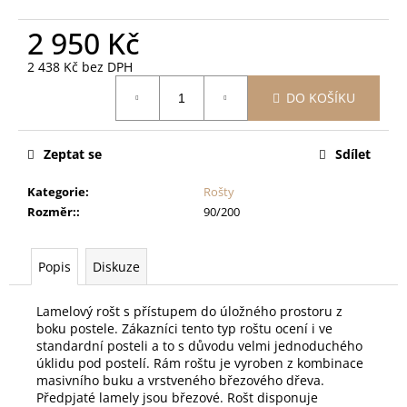
č
u
2 950 Kč
j
e
2 438 Kč bez DPH
m
Měrná
DO KOŠÍKU
e
cena:
Zeptat se
Sdílet
POSTEL
ROXY
SMRK
Kategorie
:
Rošty
4
Rozměr:
:
90/200
590
Kč
Původně:
Popis
Diskuze
5
490
Kč
Lamelový rošt s přístupem do úložného prostoru z
boku postele. Zákazníci tento typ roštu ocení i ve
standardní posteli a to s důvodu velmi jednoduchého
úklidu pod postelí. Rám roštu je vyroben z kombinace
masivního buku a vrstveného březového dřeva.
Předpjaté lamely jsou březové. Rošt disponuje