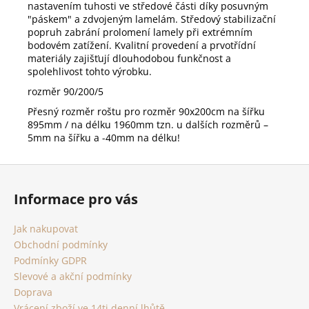
nastavením tuhosti ve středové části díky posuvným
"páskem" a zdvojeným lamelám. Středový stabilizační
popruh zabrání prolomení lamely při extrémním
bodovém zatížení. Kvalitní provedení a prvotřídní
materiály zajišťují dlouhodobou funkčnost a
spolehlivost tohto výrobku.
rozměr 90/200/5
Přesný rozměr roštu pro rozměr 90x200cm na šířku
895mm / na délku 1960mm tzn. u dalších rozměrů –
5mm na šířku a -40mm na délku!
Z
á
Informace pro vás
p
a
Jak nakupovat
t
Obchodní podmínky
í
Podmínky GDPR
Slevové a akční podmínky
Doprava
Vrácení zboží ve 14ti denní lhůtě.